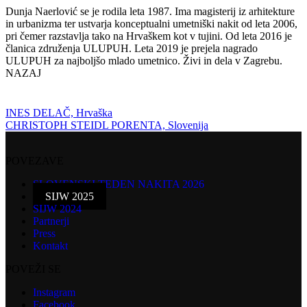
Dunja Naerlović se je rodila leta 1987. Ima magisterij iz arhitekture
in urbanizma ter ustvarja konceptualni umetniški nakit od leta 2006,
pri čemer razstavlja tako na Hrvaškem kot v tujini. Od leta 2016 je
članica združenja ULUPUH. Leta 2019 je prejela nagrado
ULUPUH za najboljšo mlado umetnico. Živi in dela v Zagrebu.
NAZAJ
INES DELAČ, Hrvaška
CHRISTOPH STEIDL PORENTA, Slovenija
POVEZAVE
SLOVENSKI TEDEN NAKITA 2026
SIJW 2025
SIJW 2024
Partnerji
Press
Kontakt
POVEŽI SE
Instagram
Facebook