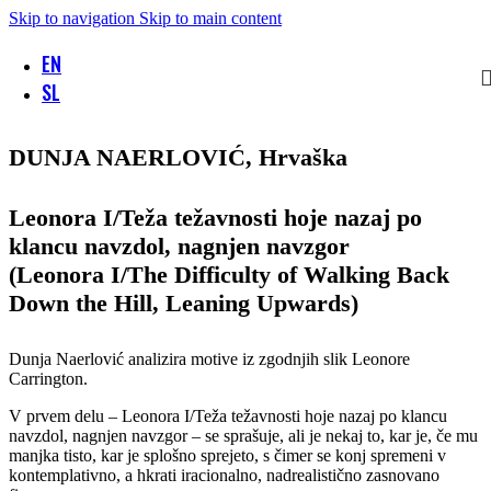
Skip to navigation
Skip to main content
EN
SL
DUNJA NAERLOVIĆ, Hrvaška
Leonora I/Teža težavnosti hoje nazaj po
klancu navzdol, nagnjen navzgor
(Leonora I/The Difficulty of Walking Back
Down the Hill, Leaning Upwards)
Dunja Naerlović analizira motive iz zgodnjih slik Leonore
Carrington.
V prvem delu – Leonora I/Teža težavnosti hoje nazaj po klancu
navzdol, nagnjen navzgor – se sprašuje, ali je nekaj to, kar je, če mu
manjka tisto, kar je splošno sprejeto, s čimer se konj spremeni v
kontemplativno, a hkrati iracionalno, nadrealistično zasnovano