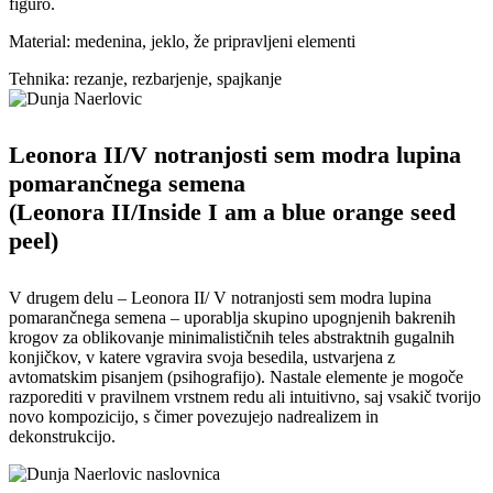
figuro.
Material: medenina, jeklo, že pripravljeni elementi
Tehnika: rezanje, rezbarjenje, spajkanje
Leonora II/V notranjosti sem modra lupina
pomarančnega semena
(Leonora II/Inside I am a blue orange seed
peel)
V drugem delu – Leonora II/ V notranjosti sem modra lupina
pomarančnega semena – uporablja skupino upognjenih bakrenih
krogov za oblikovanje minimalističnih teles abstraktnih gugalnih
konjičkov, v katere vgravira svoja besedila, ustvarjena z
avtomatskim pisanjem (psihografijo). Nastale elemente je mogoče
razporediti v pravilnem vrstnem redu ali intuitivno, saj vsakič tvorijo
novo kompozicijo, s čimer povezujejo nadrealizem in
dekonstrukcijo.