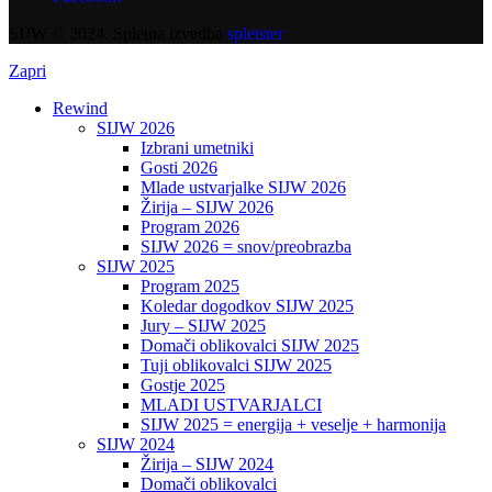
SIJW © 2024. Spletna izvedba
spletster
Zapri
Rewind
SIJW 2026
Izbrani umetniki
Gosti 2026
Mlade ustvarjalke SIJW 2026
Žirija – SIJW 2026
Program 2026
SIJW 2026 = snov/preobrazba
SIJW 2025
Program 2025
Koledar dogodkov SIJW 2025
Jury – SIJW 2025
Domači oblikovalci SIJW 2025
Tuji oblikovalci SIJW 2025
Gostje 2025
MLADI USTVARJALCI
SIJW 2025 = energija + veselje + harmonija
SIJW 2024
Žirija – SIJW 2024
Domači oblikovalci