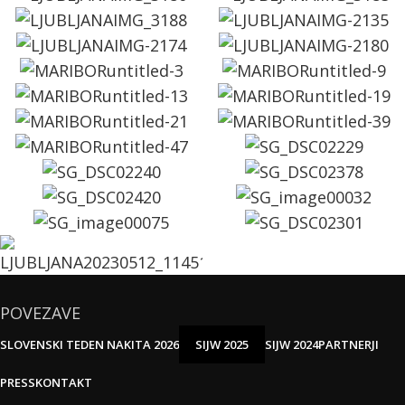
POVEZAVE
SLOVENSKI TEDEN NAKITA 2026
SIJW 2025
SIJW 2024
PARTNERJI
PRESS
KONTAKT