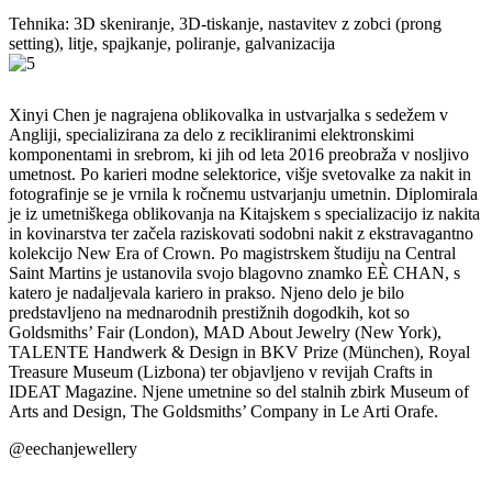
Tehnika: 3D skeniranje, 3D-tiskanje, nastavitev z zobci (prong
setting), litje, spajkanje, poliranje, galvanizacija
Xinyi Chen je nagrajena oblikovalka in ustvarjalka s sedežem v
Angliji, specializirana za delo z recikliranimi elektronskimi
komponentami in srebrom, ki jih od leta 2016 preobraža v nosljivo
umetnost. Po karieri modne selektorice, višje svetovalke za nakit in
fotografinje se je vrnila k ročnemu ustvarjanju umetnin. Diplomirala
je iz umetniškega oblikovanja na Kitajskem s specializacijo iz nakita
in kovinarstva ter začela raziskovati sodobni nakit z ekstravagantno
kolekcijo New Era of Crown. Po magistrskem študiju na Central
Saint Martins je ustanovila svojo blagovno znamko EÈ CHAN, s
katero je nadaljevala kariero in prakso. Njeno delo je bilo
predstavljeno na mednarodnih prestižnih dogodkih, kot so
Goldsmiths’ Fair (London), MAD About Jewelry (New York),
TALENTE Handwerk & Design in BKV Prize (München), Royal
Treasure Museum (Lizbona) ter objavljeno v revijah Crafts in
IDEAT Magazine. Njene umetnine so del stalnih zbirk Museum of
Arts and Design, The Goldsmiths’ Company in Le Arti Orafe.
@eechanjewellery