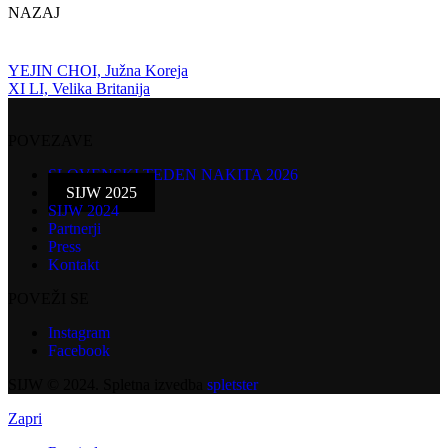
NAZAJ
YEJIN CHOI, Južna Koreja
XI LI, Velika Britanija
POVEZAVE
SLOVENSKI TEDEN NAKITA 2026
SIJW 2025
SIJW 2024
Partnerji
Press
Kontakt
POVEŽI SE
Instagram
Facebook
SIJW © 2024. Spletna izvedba
spletster
Zapri