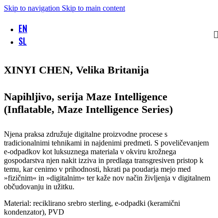
Skip to navigation
Skip to main content
EN
SL
XINYI CHEN, Velika Britanija
Napihljivo, serija Maze Intelligence
(Inflatable, Maze Intelligence Series)
Njena praksa združuje digitalne proizvodne procese s
tradicionalnimi tehnikami in najdenimi predmeti. S poveličevanjem
e-odpadkov kot luksuznega materiala v okviru krožnega
gospodarstva njen nakit izziva in predlaga transgresiven pristop k
temu, kar cenimo v prihodnosti, hkrati pa poudarja mejo med
»fizičnim« in »digitalnim« ter kaže nov način življenja v digitalnem
občudovanju in užitku.
Material: reciklirano srebro sterling, e-odpadki (keramični
kondenzator), PVD