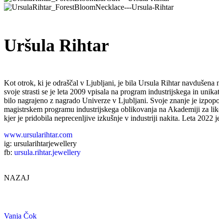
Uršula Rihtar
Kot otrok, ki je odraščal v Ljubljani, je bila Ursula Rihtar navdušena 
svoje strasti se je leta 2009 vpisala na program industrijskega in uni
bilo nagrajeno z nagrado Univerze v Ljubljani. Svoje znanje je izpopol
magistrskem programu industrijskega oblikovanja na Akademiji za liko
kjer je pridobila neprecenljive izkušnje v industriji nakita. Leta 2022 
www.ursularihtar.com
ig: ursularihtarjewellery
fb:
ursula.rihtar.jewellery
NAZAJ
Vanja Čok