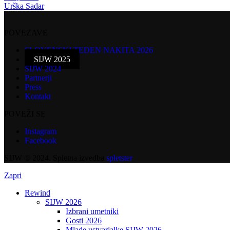
Urška Sadar
POVEZAVE
SLOVENSKI TEDEN NAKITA 2026
SIJW 2025
SIJW 2024
Partnerji
Press
Kontakt
POVEŽI SE
Instagram
Facebook
SIJW © 2024. Spletna izvedba
spletster
Zapri
Rewind
SIJW 2026
Izbrani umetniki
Gosti 2026
Mlade ustvarjalke SIJW 2026