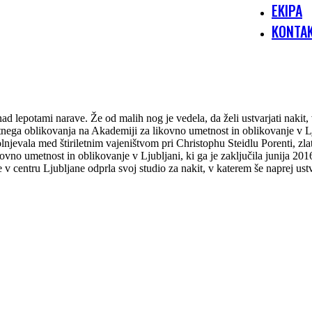
EKIPA
KONTA
nad lepotami narave. Že od malih nog je vedela, da želi ustvarjati nakit,
katnega oblikovanja na Akademiji za likovno umetnost in oblikovanje v L
njevala med štiriletnim vajeništvom pri Christophu Steidlu Porenti, zla
vno umetnost in oblikovanje v Ljubljani, ki ga je zaključila junija 20
je v centru Ljubljane odprla svoj studio za nakit, v katerem še naprej us