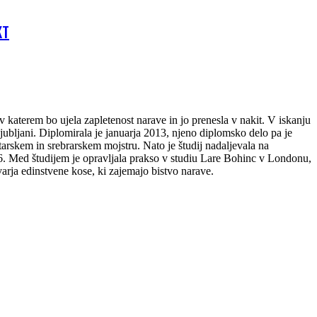
KT
 v katerem bo ujela zapletenost narave in jo prenesla v nakit. V iskanju
jubljani. Diplomirala je januarja 2013, njeno diplomsko delo pa je
tarskem in srebrarskem mojstru. Nato je študij nadaljevala na
16. Med študijem je opravljala prakso v studiu Lare Bohinc v Londonu,
tvarja edinstvene kose, ki zajemajo bistvo narave.