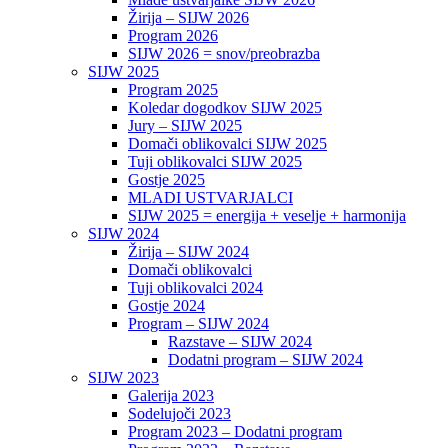
Žirija – SIJW 2026
Program 2026
SIJW 2026 = snov/preobrazba
SIJW 2025
Program 2025
Koledar dogodkov SIJW 2025
Jury – SIJW 2025
Domači oblikovalci SIJW 2025
Tuji oblikovalci SIJW 2025
Gostje 2025
MLADI USTVARJALCI
SIJW 2025 = energija + veselje + harmonija
SIJW 2024
Žirija – SIJW 2024
Domači oblikovalci
Tuji oblikovalci 2024
Gostje 2024
Program – SIJW 2024
Razstave – SIJW 2024
Dodatni program – SIJW 2024
SIJW 2023
Galerija 2023
Sodelujoči 2023
Program 2023 – Dodatni program