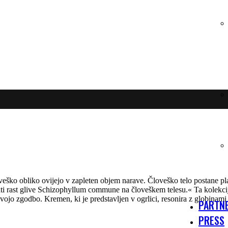
veško obliko ovijejo v zapleten objem narave. Človeško telo postane plat
ati rast glive Schizophyllum commune na človeškem telesu.« Ta kolekcija
vojo zgodbo. Kremen, ki je predstavljen v ogrlici, resonira z globinam
PARTNE
PRESS