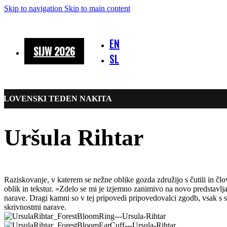
Skip to navigation
Skip to main content
EN
SIJW 2026
SL
SLOVENSKI TEDEN NAKITA
Uršula Rihtar
Raziskovanje, v katerem se nežne oblike gozda združijo s čutili in člo
oblik in tekstur. »Zdelo se mi je izjemno zanimivo na novo predstavlj
narave. Dragi kamni so v tej pripovedi pripovedovalci zgodb, vsak s s
skrivnostmi narave.