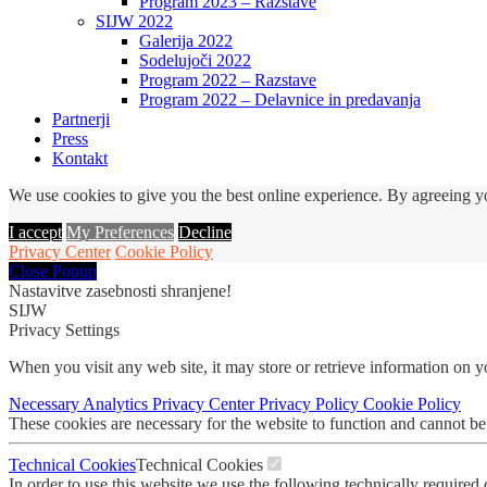
Program 2023 – Razstave
SIJW 2022
Galerija 2022
Sodelujoči 2022
Program 2022 – Razstave
Program 2022 – Delavnice in predavanja
Partnerji
Press
Kontakt
We use cookies to give you the best online experience. By agreeing yo
I accept
My Preferences
Decline
Privacy Center
Cookie Policy
Close Popup
Nastavitve zasebnosti shranjene!
SIJW
Privacy Settings
When you visit any web site, it may store or retrieve information on 
Necessary
Analytics
Privacy Center
Privacy Policy
Cookie Policy
These cookies are necessary for the website to function and cannot be
Technical Cookies
Technical Cookies
In order to use this website we use the following technically required