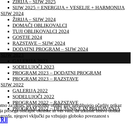
ŽIRIJA – SIJW 2025
SIJW 2025 = ENERGIJA + VESELJE + HARMONIJA
SIJW 2024
ŽIRIJA – SIJW 2024
DOMAČI OBLIKOVALCI
TUJI OBLIKOVALCI 2024
GOSTJE 2024
RAZSTAVE – SIJW 2024
DODATNI PROGRAM – SIJW 2024
SIJW 2023
GALERIJA 2023
SODELUJOČI 2023
PROGRAM 2023 – DODATNI PROGRAM
PROGRAM 2023 – RAZSTAVE
SIJW 2022
GALERIJA 2022
SODELUJOČI 2022
PROGRAM 2022 – RAZSTAVE
no za okras, saj raznolike oblike gliv navdihujejo očarljiv prikaz
PROGRAM 2022 – DELAVNICE IN PREDAVANJA
 presega običajne okraske in vas vabi, da izkusite bistvo dotika
i gozda, njegovi vključki pa vzbujajo globoko povezanost s
RJI