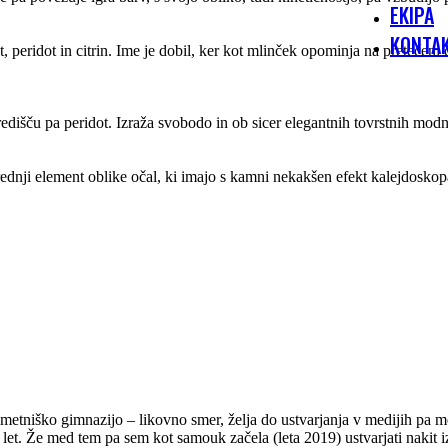
EKIPA
KONTA
 peridot in citrin. Ime je dobil, ker kot mlinček opominja na pretečeni 
 središču pa peridot. Izraža svobodo in ob sicer elegantnih tovrstnih modn
ednji element oblike očal, ki imajo s kamni nekakšen efekt kalejdoskopa 
metniško gimnazijo – likovno smer, želja do ustvarjanja v medijih pa m
let. Že med tem pa sem kot samouk začela (leta 2019) ustvarjati nakit iz