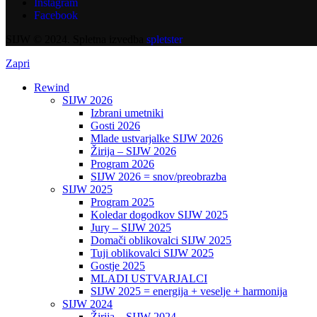
Instagram
Facebook
SIJW © 2024. Spletna izvedba
spletster
Zapri
Rewind
SIJW 2026
Izbrani umetniki
Gosti 2026
Mlade ustvarjalke SIJW 2026
Žirija – SIJW 2026
Program 2026
SIJW 2026 = snov/preobrazba
SIJW 2025
Program 2025
Koledar dogodkov SIJW 2025
Jury – SIJW 2025
Domači oblikovalci SIJW 2025
Tuji oblikovalci SIJW 2025
Gostje 2025
MLADI USTVARJALCI
SIJW 2025 = energija + veselje + harmonija
SIJW 2024
Žirija – SIJW 2024