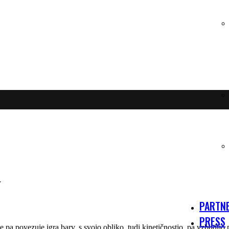
N
PARTNE
PRESS
 Vse pa povezuje igra barv, s svojo obliko, tudi kinetičnostjo, pa vzbudij