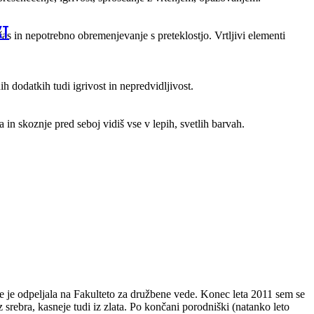
KT
čas in nepotrebno obremenjevanje s preteklostjo. Vrtljivi elementi
ih dodatkih tudi igrivost in nepredvidljivost.
in skoznje pred seboj vidiš vse v lepih, svetlih barvah.
e je odpeljala na Fakulteto za družbene vede. Konec leta 2011 sem se
 srebra, kasneje tudi iz zlata. Po končani porodniški (natanko leto