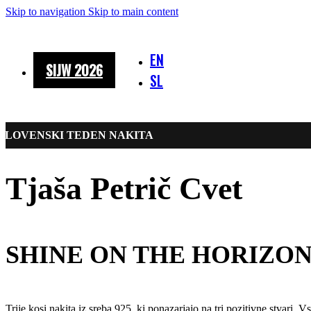
Skip to navigation
Skip to main content
EN
SIJW 2026
SL
SLOVENSKI TEDEN NAKITA
Tjaša Petrič Cvet
SHINE ON THE HORIZO
Trije kosi nakita iz sreba 925, ki ponazarjajo na tri pozitivne stvari.