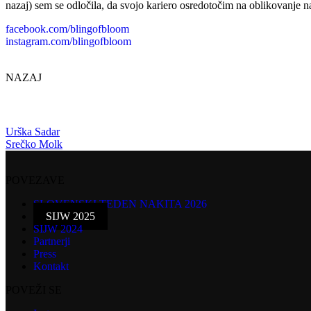
nazaj) sem se odločila, da svojo kariero osredotočim na oblikovanje na
facebook.com/blingofbloom
instagram.com/blingofbloom
NAZAJ
Urška Sadar
Srečko Molk
POVEZAVE
SLOVENSKI TEDEN NAKITA 2026
SIJW 2025
SIJW 2024
Partnerji
Press
Kontakt
POVEŽI SE