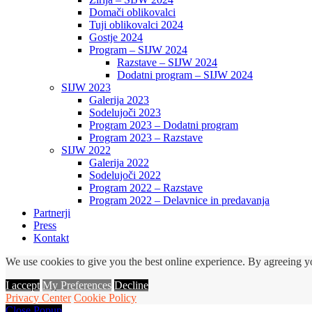
Domači oblikovalci
Tuji oblikovalci 2024
Gostje 2024
Program – SIJW 2024
Razstave – SIJW 2024
Dodatni program – SIJW 2024
SIJW 2023
Galerija 2023
Sodelujoči 2023
Program 2023 – Dodatni program
Program 2023 – Razstave
SIJW 2022
Galerija 2022
Sodelujoči 2022
Program 2022 – Razstave
Program 2022 – Delavnice in predavanja
Partnerji
Press
Kontakt
We use cookies to give you the best online experience. By agreeing yo
I accept
My Preferences
Decline
Privacy Center
Cookie Policy
Close Popup