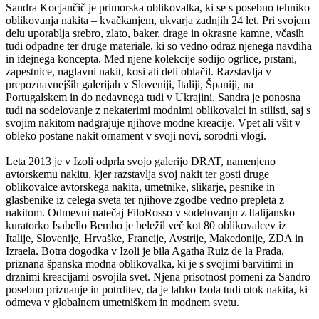
Sandra Kocjančič je primorska oblikovalka, ki se s posebno tehniko
oblikovanja nakita – kvačkanjem, ukvarja zadnjih 24 let. Pri svojem
delu uporablja srebro, zlato, baker, drage in okrasne kamne, včasih
tudi odpadne ter druge materiale, ki so vedno odraz njenega navdiha
in idejnega koncepta. Med njene kolekcije sodijo ogrlice, prstani,
zapestnice, naglavni nakit, kosi ali deli oblačil. Razstavlja v
prepoznavnejših galerijah v Sloveniji, Italiji, Španiji, na
Portugalskem in do nedavnega tudi v Ukrajini. Sandra je ponosna
tudi na sodelovanje z nekaterimi modnimi oblikovalci in stilisti, saj s
svojim nakitom nadgrajuje njihove modne kreacije. Vpet ali všit v
obleko postane nakit ornament v svoji novi, sorodni vlogi.
Leta 2013 je v Izoli odprla svojo galerijo DRAT, namenjeno
avtorskemu nakitu, kjer razstavlja svoj nakit ter gosti druge
oblikovalce avtorskega nakita, umetnike, slikarje, pesnike in
glasbenike iz celega sveta ter njihove zgodbe vedno prepleta z
nakitom. Odmevni natečaj FiloRosso v sodelovanju z Italijansko
kuratorko Isabello Bembo je beležil več kot 80 oblikovalcev iz
Italije, Slovenije, Hrvaške, Francije, Avstrije, Makedonije, ZDA in
Izraela. Botra dogodka v Izoli je bila Agatha Ruiz de la Prada,
priznana španska modna oblikovalka, ki je s svojimi barvitimi in
drznimi kreacijami osvojila svet. Njena prisotnost pomeni za Sandro
posebno priznanje in potrditev, da je lahko Izola tudi otok nakita, ki
odmeva v globalnem umetniškem in modnem svetu.