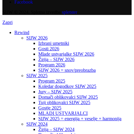
Facebook
SIJW © 2024. Spletna izvedba
spletster
Zapri
Rewind
SIJW 2026
Izbrani umetniki
Gosti 2026
Mlade ustvarjalke SIJW 2026
Žirija – SIJW 2026
Program 2026
SIJW 2026 = snov/preobrazba
SIJW 2025
Program 2025
Koledar dogodkov SIJW 2025
Jury – SIJW 2025
Domači oblikovalci SIJW 2025
Tuji oblikovalci SIJW 2025
Gostje 2025
MLADI USTVARJALCI
SIJW 2025 = energija + veselje + harmonija
SIJW 2024
Žirija – SIJW 2024