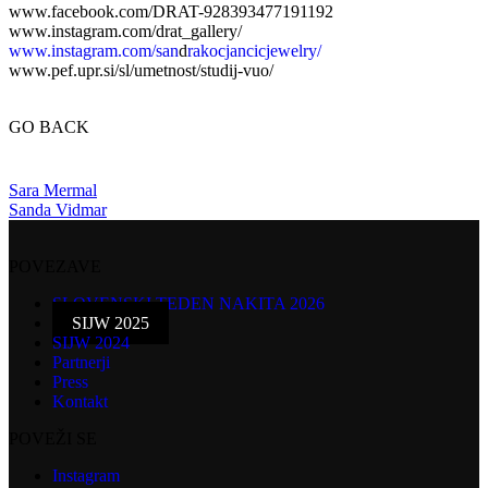
www.facebook.com/DRAT-928393477191192
www.instagram.com/drat_gallery/
www.instagram.com/san
d
rakocjancicjewelry/
www.pef.upr.si/sl/umetnost/studij-vuo/
GO BACK
Sara Mermal
Sanda Vidmar
POVEZAVE
SLOVENSKI TEDEN NAKITA 2026
SIJW 2025
SIJW 2024
Partnerji
Press
Kontakt
POVEŽI SE
Instagram