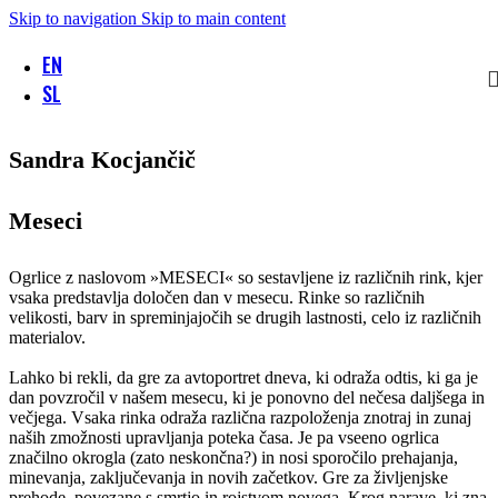
Skip to navigation
Skip to main content
EN
SL
Sandra Kocjančič
Meseci
Ogrlice z naslovom »MESECI« so sestavljene iz različnih rink, kjer
vsaka predstavlja določen dan v mesecu. Rinke so različnih
velikosti, barv in spreminjajočih se drugih lastnosti, celo iz različnih
materialov.
Lahko bi rekli, da gre za avtoportret dneva, ki odraža odtis, ki ga je
dan povzročil v našem mesecu, ki je ponovno del nečesa daljšega in
večjega. Vsaka rinka odraža različna razpoloženja znotraj in zunaj
naših zmožnosti upravljanja poteka časa. Je pa vseeno ogrlica
značilno okrogla (zato neskončna?) in nosi sporočilo prehajanja,
minevanja, zaključevanja in novih začetkov. Gre za življenjske
prehode, povezane s smrtjo in rojstvom novega. Krog narave, ki zna