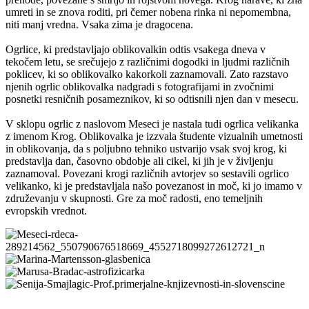
umreti in se znova roditi, pri čemer nobena rinka ni nepomembna,
niti manj vredna. Vsaka zima je dragocena.
Ogrlice, ki predstavljajo oblikovalkin odtis vsakega dneva v
tekočem letu, se srečujejo z različnimi dogodki in ljudmi različnih
poklicev, ki so oblikovalko kakorkoli zaznamovali. Zato razstavo
njenih ogrlic oblikovalka nadgradi s fotografijami in zvočnimi
posnetki resničnih posameznikov, ki so odtisnili njen dan v mesecu.
V sklopu ogrlic z naslovom Meseci je nastala tudi ogrlica velikanka
z imenom Krog. Oblikovalka je izzvala študente vizualnih umetnosti
in oblikovanja, da s poljubno tehniko ustvarijo vsak svoj krog, ki
predstavlja dan, časovno obdobje ali cikel, ki jih je v življenju
zaznamoval. Povezani krogi različnih avtorjev so sestavili ogrlico
velikanko, ki je predstavljala našo povezanost in moč, ki jo imamo v
združevanju v skupnosti. Gre za moč radosti, eno temeljnih
evropskih vrednot.