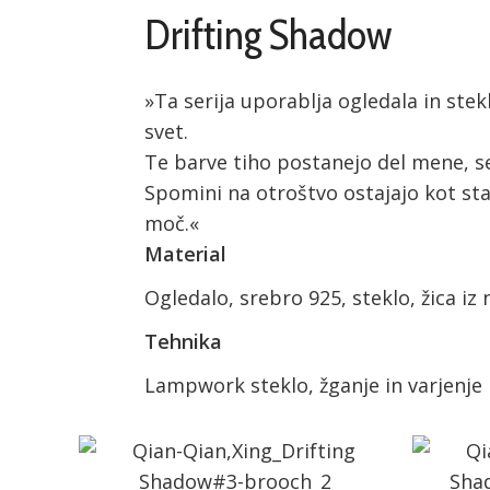
Drifting Shadow
»Ta serija uporablja ogledala in stek
svet.
Te barve tiho postanejo del mene, se
Spomini na otroštvo ostajajo kot st
moč.«
Material
Ogledalo, srebro 925, steklo, žica iz 
Tehnika
Lampwork steklo, žganje in varjenje