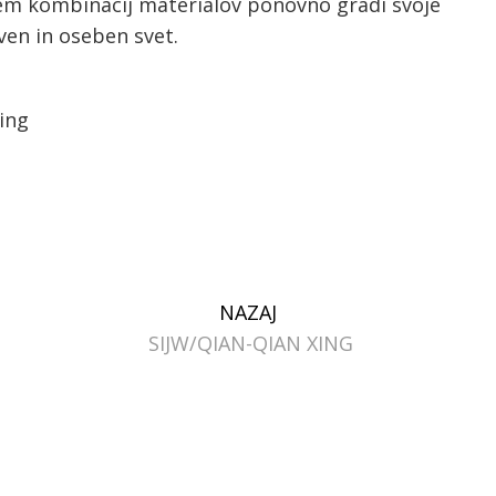
jem kombinacij materialov ponovno gradi svoje
ven in oseben svet.
ing
NAZAJ
SIJW
QIAN-QIAN XING