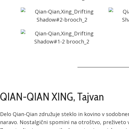
QIAN-QIAN XING, Tajvan
Delo Qian-Qian združuje steklo in kovino v sodobnem
naravo. Nostalgični spomini na otroštvo, preživeto v