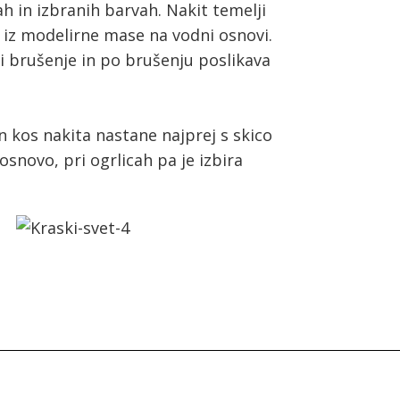
ah in izbranih barvah. Nakit temelji
n iz modelirne mase na vodni osnovi.
di brušenje in po brušenju poslikava
n kos nakita nastane najprej s skico
novo, pri ogrlicah pa je izbira