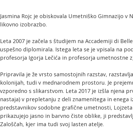
Jasmina Rojc je obiskovala Umetniško Gimnazijo v Nov
likovno izobrazbo.
Leta 2007 je začela s študijem na Accademiji di Belle
uspešno diplomirala. Istega leta se je vpisala na p
profesorja Igorja Lečića in profesorja umetnostne zg
Pripravila je že vrsto samostojnih razstav, razstavlj
kolonijah, tudi v mednarodnem prostoru. Je prejemni
vzporedno s slikarstvom. Leta 2017 je izšla njena prv
nastaja) v prepletanju z deli znamenitega in eneg
predstavnikov sodobne grafične umetnosti, Lojzeta
prikazujejo jasno in barvno čiste oblike, ji predstavlj
Zaloščah, kjer ima tudi svoj lasten atelje.