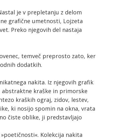
Nastal je v prepletanju z delom
e grafične umetnosti, Lojzeta
svet. Preko njegovih del nastaja
Slovenec, temveč preprosto zato, ker
modnih dodatkih.
nikatnega nakita. Iz njegovih grafik
a abstraktne kraške in primorske
tezo kraških ograj, zidov, lestev,
ike, ki nosijo spomin na okna, vrata
o čiste oblike, ji predstavljajo
ke »poetičnosti«. Kolekcija nakita