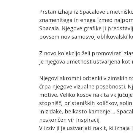
Prstan izhaja iz Spacalove umetniške
znamenitega in enega izmed najpome
Spacala. Njegove grafike ji predstavlj
povsem nov samosvoj oblikovalski ko
Z novo kolekcijo želi promovirati zl
je njegova umetnost ustvarjena kot 
Njegovi skromni odtenki v zimskih ton
črpa njegove vizualne posebnosti. N
motive. Veliko kosov nakita vključuje
stopnišč, pristaniških količkov, soli
in zidake, belkasto kamenje ... Spaca
neskončen vir inspiracij.
V izziv ji je ustvarjati nakit, ki izha