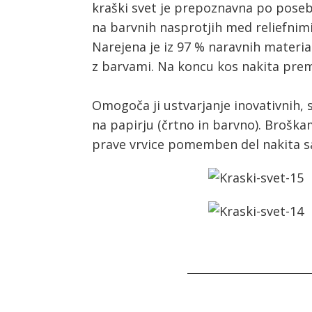
kraški svet je prepoznavna po posebni
na barvnih nasprotjih med reliefnimi
Narejena je iz 97 % naravnih material
z barvami. Na koncu kos nakita prem
Omogoča ji ustvarjanje inovativnih, 
na papirju (črtno in barvno). Brošk
prave vrvice pomemben del nakita 