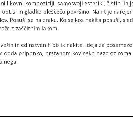
 likovni kompoziciji, samosvoji estetiki, čistih linij
 odtisi in gladko bleščečo površino. Nakit je nareje
ov. Posuši se na zraku. Ko se kos nakita posuši, sle
aže z zaščitnim lakom.
svežih in edinstvenih oblik nakita. Ideja za posameze
am doda priponko, prstanom kovinsko bazo oziroma os
samega.