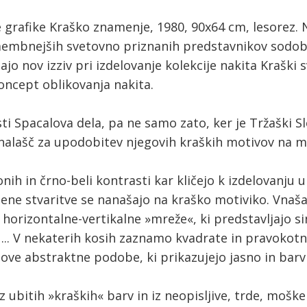
 grafike Kraško znamenje, 1980, 90x64 cm, lesorez. 
mbnejših svetovno priznanih predstavnikov sodobn
ajo nov izziv pri izdelovanje kolekcije nakita Kraški 
ncept oblikovanja nakita.
asti Spacalova dela, pa ne samo zato, ker je Tržaški 
nalašč za upodobitev njegovih kraških motivov na 
ih in črno-beli kontrasti kar kličejo k izdelovanju u
jene stvaritve se nanašajo na kraško motiviko. Vnaš
 horizontalne-vertikalne »mreže«, ki predstavljajo sin
n ... V nekaterih kosih zaznamo kvadrate in pravokotn
love abstraktne podobe, ki prikazujejo jasno in barvn
ja iz ubitih »kraških« barv in iz neopisljive, trde, moš