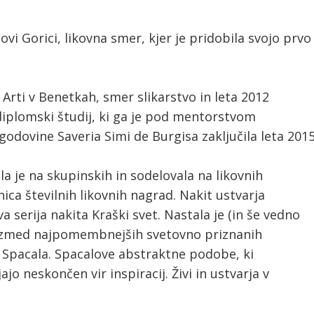
i Gorici, likovna smer, kjer je pridobila svojo prvo
 Arti v Benetkah, smer slikarstvo in leta 2012
odiplomski študij, ki ga je pod mentorstvom
odovine Saveria Simi de Burgisa zaključila leta 2015
ala je na skupinskih in sodelovala na likovnih
ca številnih likovnih nagrad. Nakit ustvarja
a serija nakita Kraški svet. Nastala je (in še vedno
a izmed najpomembnejših svetovno priznanih
 Spacala. Spacalove abstraktne podobe, ki
ajo neskončen vir inspiracij. Živi in ustvarja v