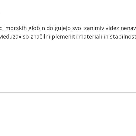
A
lci morskih globin dolgujejo svoj zanimiv videz nen
eduza« so značilni plemeniti materiali in stabilnost