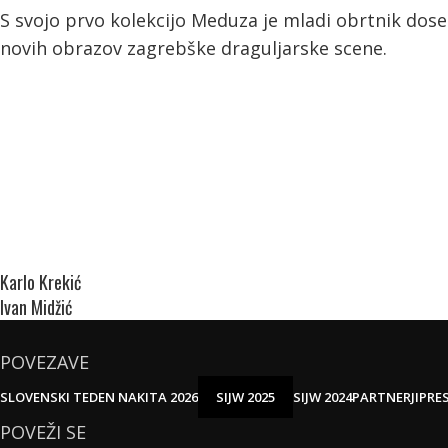
S svojo prvo kolekcijo Meduza je mladi obrtnik dos
novih obrazov zagrebške draguljarske scene.
Karlo Krekić
Ivan Midžić
POVEZAVE
SLOVENSKI TEDEN NAKITA 2026
SIJW 2025
SIJW 2024
PARTNERJI
PRE
POVEŽI SE