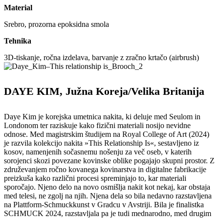
Material
Srebro, prozorna epoksidna smola
Tehnika
3D-tiskanje, ročna izdelava, barvanje z zračno krtačo (airbrush)
DAYE KIM, Južna Koreja/Velika Britanija
Daye Kim je korejska umetnica nakita, ki deluje med Seulom in
Londonom ter raziskuje kako fizični materiali nosijo nevidne
odnose. Med magistrskim študijem na Royal College of Art (2024)
je razvila kolekcijo nakita »This Relationship Is«, sestavljeno iz
kosov, namenjenih sočasnemu nošenju za več oseb, v katerih
sorojenci skozi povezane kovinske oblike pogajajo skupni prostor. Z
združevanjem ročno kovanega kovinarstva in digitalne fabrikacije
preizkuša kako različni procesi spreminjajo to, kar materiali
sporočajo. Njeno delo na novo osmišlja nakit kot nekaj, kar obstaja
med telesi, ne zgolj na njih. Njena dela so bila nedavno razstavljena
na Plattform-Schmuckkunst v Gradcu v Avstriji. Bila je finalistka
SCHMUCK 2024, razstavljala pa je tudi mednarodno, med drugim