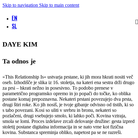
Skip to navigation
Skip to main content
EN
SL
DAYE KIM
Ta odnos je
»This Relationship Is« ustvarja prstane, ki jih mora hkrati nositi več
oseb. Izhodišče je slika iz 16. stoletja, na kateri ena sestra drži drugo
za prsi – hkrati nežno in posesivno. To podobo prenese v
parametrično programsko opremo in jo popači do točke, ko oblika
postane komaj prepoznavna. Nekateri prstani povezujejo dva prsta,
drugi štiri roke. Ko jih nosiš, je tvoje gibanje odvisno od tistih, ki so
s tabo povezani. Kosi so uliti v srebru in bronu, nekateri so
pozlačeni, drugi vsebujejo smolo, ki lahko poči. Kovina vztraja,
smola se lomi. Proces izdelave zrcali delovanje družine: gesta izpred
stoletij postane digitalna informacija in se nato vrne kot fizična
kovina. Substanca spreminja obliko, napetost pa se ne razreši.