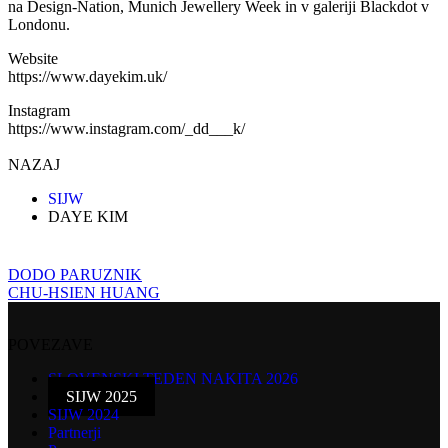
na Design-Nation, Munich Jewellery Week in v galeriji Blackdot v
Londonu.
Website
https://www.dayekim.uk/
Instagram
https://www.instagram.com/_dd___k/
NAZAJ
SIJW
DAYE KIM
DODO PARUZNIK
CHU-HSIEN HUANG
POVEZAVE
SLOVENSKI TEDEN NAKITA 2026
SIJW 2025
SIJW 2024
Partnerji