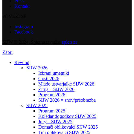
Press
Kontakt
POVEŽI SE
Instagram
Facebook
SIJW © 2024. Spletna izvedba
spletster
Zapri
Rewind
SIJW 2026
Izbrani umetniki
Gosti 2026
Mlade ustvarjalke SIJW 2026
Žirija – SIJW 2026
Program 2026
SIJW 2026 = snov/preobrazba
SIJW 2025
Program 2025
Koledar dogodkov SIJW 2025
Jury – SIJW 2025
Domači oblikovalci SIJW 2025
Tuji oblikovalci SIJW 2025