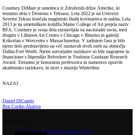
Courtney DiMare je umetnica iz Združenih držav Amerike, ki
trenutno dela v Dentonu v Teksasu. Leta 2022 je na Univerzi
Severni Teksas končala magistrski študij kovinarstva in nakita. Leta
2013 je na umetniškem kolidžu Maine College of Art prejela naziv
BFA. Courtney je svoja dela razstavljala na nacionalni ravni, med
drugim v Lillstreet Art Centru v Chicagu v Illinoisu in galeriji
Krikorian v Worcestru v Massachusettsu. V zadnjem času je bilo
njeno delo predstavljeno na več razstavah dveh oseb na območju
Dallas-Fort Worth. Njene ustvarjalne raziskave so bile nagrajene in
financirane s štipendijo Belvedere in Toulouse Graduate Research
Award. Trenutno je honorarna profesorica in namerava opraviti
akademsko raziskavo, in sicer v muzeju Winterthur.
NAZAJ
Daniel DiCaprio
Ben Cooke-Akaiwa
POVEZAVE
SLOVENSKI TEDEN NAKITA 2026