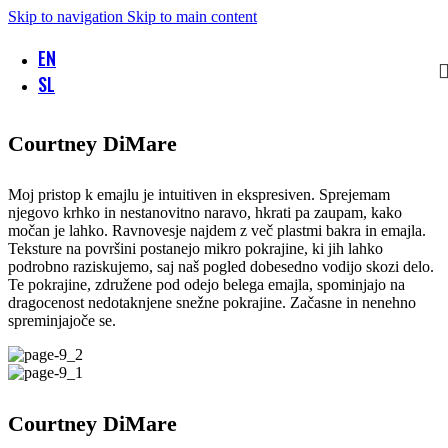
Skip to navigation
Skip to main content
EN
SL
Courtney DiMare
Moj pristop k emajlu je intuitiven in ekspresiven. Sprejemam
njegovo krhko in nestanovitno naravo, hkrati pa zaupam, kako
močan je lahko. Ravnovesje najdem z več plastmi bakra in emajla.
Teksture na površini postanejo mikro pokrajine, ki jih lahko
podrobno raziskujemo, saj naš pogled dobesedno vodijo skozi delo.
Te pokrajine, združene pod odejo belega emajla, spominjajo na
dragocenost nedotaknjene snežne pokrajine. Začasne in nenehno
spreminjajoče se.
Courtney DiMare