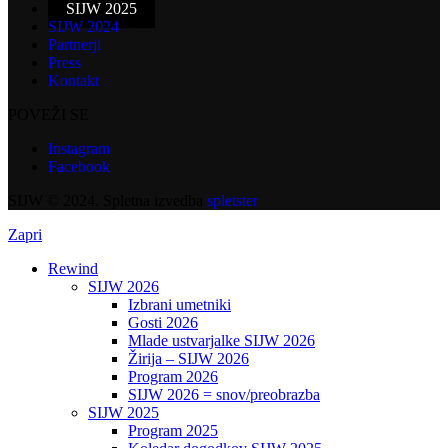
SIJW 2025
SIJW 2024
Partnerji
Press
Kontakt
POVEŽI SE
Instagram
Facebook
SIJW © 2024. Spletna izvedba
spletster
Zapri
Rewind
SIJW 2026
Izbrani umetniki
Gosti 2026
Mlade ustvarjalke SIJW 2026
Žirija – SIJW 2026
Program 2026
SIJW 2026 = snov/preobrazba
SIJW 2025
Program 2025