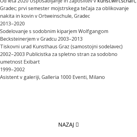
Od leta 2020 Usposabljanje in zaposlitev v
kunst.wirt.schaft
,
Gradec; prvi semester mojstrskega tečaja za oblikovanje
nakita in kovin v Ortweinschule, Gradec
2013–2020
Sodelovanje s sodobnim kiparjem Wolfgangom
Becksteinerjem v Gradcu 2003–2013
Tiskovni urad Kunsthaus Graz (samostojni sodelavec)
2002–2003 Publicistka za spletno stran za sodobno
umetnost Exibart
1999–2002
Asistent v galeriji, Galleria 1000 Eventi, Milano
NAZAJ