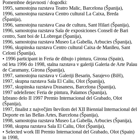
Pomembne dejavnosti / dogodki:
1995, samostojna razstava Teatro Malic, Barcelona (Španija),
1996, samostojna razstava Centro cultural La Caixa, Breda
(Španija),
1996, samostojna razstava Casa de cultura, Sant Hilari (Španija),
1996, samostojna razstava Sala de exposiciones Consell de Bari
centro, Sant boi de LLobregat (Španija),
1996, samostojna razstava Museo La Gabella, Arbucies (Španija),
1996, skupinska razstava Centro cultural Caixa de Manlleu, Sant
Celoni (Španija),
• 1996 participant in Feria de dibujo i pintura, Girona (Spain),
od leta 1996 do 1998, stalna razstava v galeriji Galeria de Arte Palau
de Caramany, Girona (Španija),
1997, samostojna razstava v Galeriji Besarin, Sarajevo (BiH),
1997, skupna razstava Sala El Caliu, Olot (Španija),
1997, skupinska razstava Drasaness, Barcelona (Španija),
1997 udeleženec Feria de pintura, Palamos (Španija),
Izbrano delo II 1997 Premio Internacional del Grabado, Olot
(Španija),
1997, finalist z največjim številom del XII Biennial Internacional del
Deporte en las Bellas Artes, Barcelona (Španija),
1998, samostojna razstava Museo La Gabella, Arbucies (Španija),
1998, skupna razstava Sala El Caliu, Olot (Španija),
• Selected work III Premio Internacional del Grabado, Olot (Spain)
in 1998,