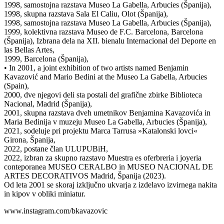
1998, samostojna razstava Museo La Gabella, Arbucies (Španija),
1998, skupna razstava Sala El Caliu, Olot (Španija),
1998, samostojna razstava Museo La Gabella, Arbucies (Španija),
1999, kolektivna razstava Museo de F.C. Barcelona, Barcelona
(Španija), Izbrana dela na XII. bienalu Internacional del Deporte en
las Bellas Artes,
1999, Barcelona (Španija),
• In 2001, a joint exhibition of two artists named Benjamin
Kavazović and Mario Bedini at the Museo La Gabella, Arbucies
(Spain),
2000, dve njegovi deli sta postali del grafične zbirke Biblioteca
Nacional, Madrid (Španija),
2001, skupna razstava dveh umetnikov Benjamina Kavazovića in
Maria Bedinija v muzeju Museo La Gabella, Arbucies (Španija),
2021, sodeluje pri projektu Marca Tarrusa »Katalonski lovci«
Girona, Španija,
2022, postane član ULUPUBiH,
2022, izbran za skupno razstavo Muestra es oferbreria i joyeria
conteporanea MUSEO CERALBO in MUSEO NACIONAL DE
ARTES DECORATIVOS Madrid, Španija (2023).
Od leta 2001 se skoraj izključno ukvarja z izdelavo izvirnega nakita
in kipov v obliki miniatur.
www.instagram.com/bkavazovic