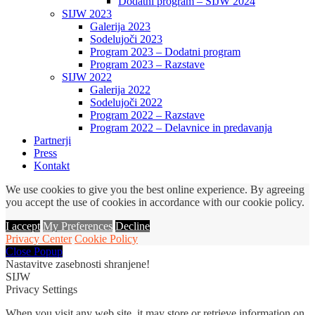
Dodatni program – SIJW 2024
SIJW 2023
Galerija 2023
Sodelujoči 2023
Program 2023 – Dodatni program
Program 2023 – Razstave
SIJW 2022
Galerija 2022
Sodelujoči 2022
Program 2022 – Razstave
Program 2022 – Delavnice in predavanja
Partnerji
Press
Kontakt
We use cookies to give you the best online experience. By agreeing
you accept the use of cookies in accordance with our cookie policy.
I accept
My Preferences
Decline
Privacy Center
Cookie Policy
Close Popup
Nastavitve zasebnosti shranjene!
SIJW
Privacy Settings
When you visit any web site, it may store or retrieve information on