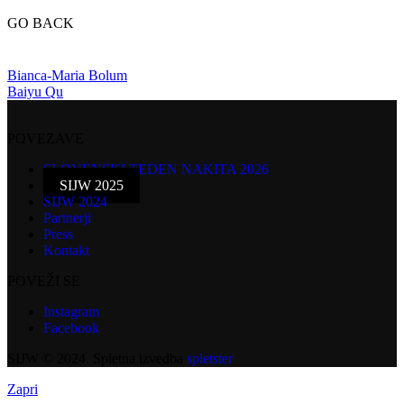
GO BACK
Bianca-Maria Bolum
Baiyu Qu
POVEZAVE
SLOVENSKI TEDEN NAKITA 2026
SIJW 2025
SIJW 2024
Partnerji
Press
Kontakt
POVEŽI SE
Instagram
Facebook
SIJW © 2024. Spletna izvedba
spletster
Zapri