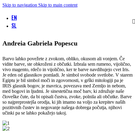
Skip to navigation
Skip to main content
EN
SL
Andreia Gabriela Popescu
Barvo lahko povežete z zvokom, obliko, okusom ali vonjem. Če
vidite barve, ste obkroženi z občutki. Izbrala sem rumeno, vijolično,
vivo magento, rdečo in vijolično, ker te barve navdihujejo cvet Iris.
Je eden od glasnikov pomladi. Je simbol svobode svetlobe. V starem
Egiptu je bil simbol moči in zgovornosti, v grški mitologiji pa je
IRIS glasnik bogov, je mavrica, povezava med Zemljo in nebom,
med bogovi in ljudmi. Je sinestetična moč barv, ki združuje naše
človeške čute, da bi opisali čustva, zvoke, polnila ali občutke. Barve
so najpreprostejša orodja, ki jih imamo na voljo za krepitev naših
pozitivnih čustev in negovanje našega dobrega počutja, njihovi
učinki pa se lahko pokažejo takoj.