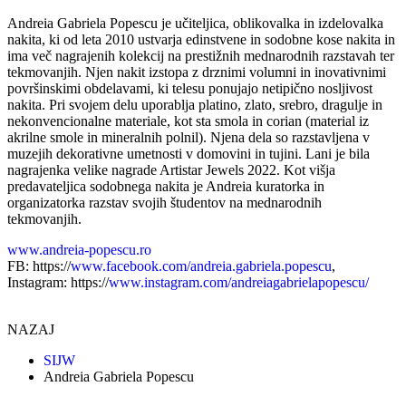
Andreia Gabriela Popescu je učiteljica, oblikovalka in izdelovalka
nakita, ki od leta 2010 ustvarja edinstvene in sodobne kose nakita in
ima več nagrajenih kolekcij na prestižnih mednarodnih razstavah ter
tekmovanjih. Njen nakit izstopa z drznimi volumni in inovativnimi
površinskimi obdelavami, ki telesu ponujajo netipično nosljivost
nakita. Pri svojem delu uporablja platino, zlato, srebro, dragulje in
nekonvencionalne materiale, kot sta smola in corian (material iz
akrilne smole in mineralnih polnil). Njena dela so razstavljena v
muzejih dekorativne umetnosti v domovini in tujini. Lani je bila
nagrajenka velike nagrade Artistar Jewels 2022. Kot višja
predavateljica sodobnega nakita je Andreia kuratorka in
organizatorka razstav svojih študentov na mednarodnih
tekmovanjih.
www.andreia-popescu.ro
FB: https://
www.facebook.com/andreia.gabriela.popescu
,
Instagram: https://
www.instagram.com/andreiagabrielapopescu/
NAZAJ
SIJW
Andreia Gabriela Popescu