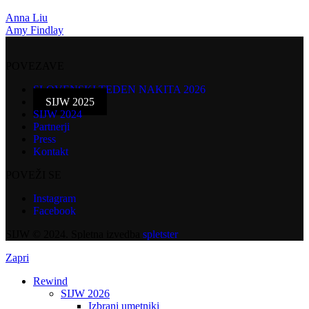
Anna Liu
Amy Findlay
POVEZAVE
SLOVENSKI TEDEN NAKITA 2026
SIJW 2025
SIJW 2024
Partnerji
Press
Kontakt
POVEŽI SE
Instagram
Facebook
SIJW © 2024. Spletna izvedba
spletster
Zapri
Rewind
SIJW 2026
Izbrani umetniki