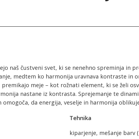
jejo naš čustveni svet, ki se nenehno spreminja in p
žanje, medtem ko harmonija uravnava kontraste in 
 premikajo meje – kot rožnati element, ki se želi osv
harmonija nastane iz kontrasta. Sprejemanje te dina
 omogoča, da energija, veselje in harmonija oblikujej
Tehnika
kiparjenje, mešanje barv (