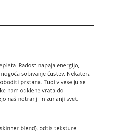
repleta. Radost napaja energijo,
omogoča sobivanje čustev. Nekatera
oboditi prstana. Tudi v veselju se
mike nam odklene vrata do
o naš notranji in zunanji svet.
skinner blend), odtis teksture