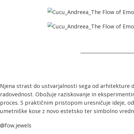
Njena strast do ustvarjalnosti sega od arhitekture d
radovednost. Obožuje raziskovanje in eksperimentira
proces. S praktičnim pristopom uresničuje ideje, od
umetniške kose z novo estetsko ter simbolno vredn
@fow.jewels