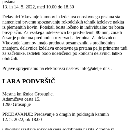
prstana
13. in 14. 5. 2022, med 10.00 do 18.30
Delavnici Vkovanje kamnov in izdelava enostavnega prstana sta
namenjeni prvemu spoznavanju rokodelskih tehnik izdelave nakita
iz plemenitih kovin. Potekali bosta ločeno in individualno ter bosta
brezplačni. Za vsakega udeleženca bo predvidenih 80 min, zaradi
česar je potrebna predhodna rezervacija termina. Za delavnico
Vkovanje kamnov imajo prednost posamezniki s predhodnim
znanjem, delavnica Izdelava enostavnega prstana pa je primerna tudi
za začetnike. Izdelek bodo udeleženci po končani delavnici lahko
obdržali.
Prijave sprejemamo na elektronski naslov: info@atelje-dr.si.
LARA PODVRŠIČ
Mestna knjižnica Grosuplje,
Adamičeva cesta 15,
1290 Grosuplje
PREDAVANJE: Predavanje o dragih in poldragih kamnih
12. 5. 2022, ob 18.00
Otvoritev razstave rokodelskega sodobnega nakita Zgodbe iz