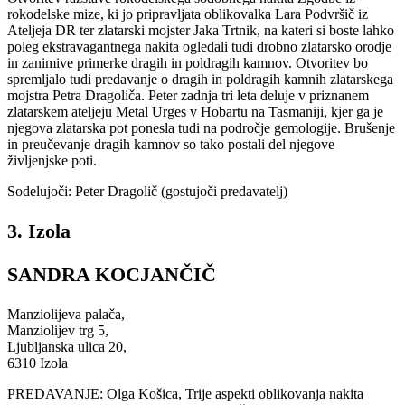
rokodelske mize, ki jo pripravljata oblikovalka Lara Podvršič iz
Ateljeja DR ter zlatarski mojster Jaka Trtnik, na kateri si boste lahko
poleg ekstravagantnega nakita ogledali tudi drobno zlatarsko orodje
in zanimive primerke dragih in poldragih kamnov. Otvoritev bo
spremljalo tudi predavanje o dragih in poldragih kamnih zlatarskega
mojstra Petra Dragoliča. Peter zadnja tri leta deluje v priznanem
zlatarskem ateljeju Metal Urges v Hobartu na Tasmaniji, kjer ga je
njegova zlatarska pot ponesla tudi na področje gemologije. Brušenje
in preučevanje dragih kamnov so tako postali del njegove
življenjske poti.
Sodelujoči: Peter Dragolič (gostujoči predavatelj)
3. Izola
SANDRA KOCJANČIČ
Manziolijeva palača,
Manziolijev trg 5,
Ljubljanska ulica 20,
6310 Izola
PREDAVANJE: Olga Košica, Trije aspekti oblikovanja nakita