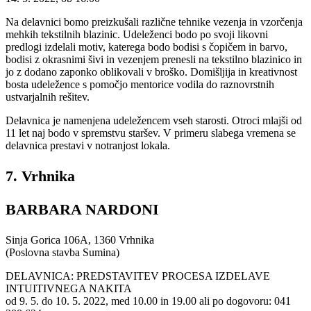
Na delavnici bomo preizkušali različne tehnike vezenja in vzorčenja
mehkih tekstilnih blazinic. Udeleženci bodo po svoji likovni
predlogi izdelali motiv, katerega bodo bodisi s čopičem in barvo,
bodisi z okrasnimi šivi in vezenjem prenesli na tekstilno blazinico in
jo z dodano zaponko oblikovali v broško. Domišljija in kreativnost
bosta udeležence s pomočjo mentorice vodila do raznovrstnih
ustvarjalnih rešitev.
Delavnica je namenjena udeležencem vseh starosti. Otroci mlajši od
11 let naj bodo v spremstvu staršev. V primeru slabega vremena se
delavnica prestavi v notranjost lokala.
7. Vrhnika
BARBARA NARDONI
Sinja Gorica 106A, 1360 Vrhnika
(Poslovna stavba Sumina)
DELAVNICA: PREDSTAVITEV PROCESA IZDELAVE
INTUITIVNEGA NAKITA
od 9. 5. do 10. 5. 2022, med 10.00 in 19.00 ali po dogovoru: 041