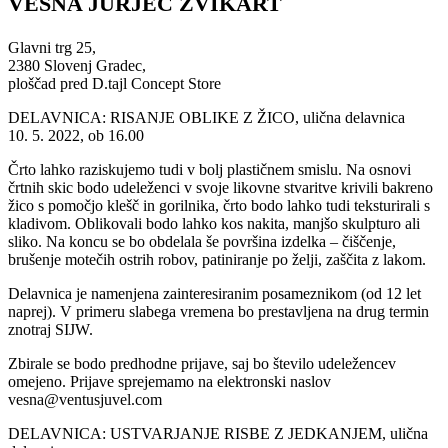
VESNA JURJEC ŽVIKART
Glavni trg 25,
2380 Slovenj Gradec,
ploščad pred D.tajl Concept Store
DELAVNICA: RISANJE OBLIKE Z ŽICO, ulična delavnica
10. 5. 2022, ob 16.00
Črto lahko raziskujemo tudi v bolj plastičnem smislu. Na osnovi
črtnih skic bodo udeleženci v svoje likovne stvaritve krivili bakreno
žico s pomočjo klešč in gorilnika, črto bodo lahko tudi teksturirali s
kladivom. Oblikovali bodo lahko kos nakita, manjšo skulpturo ali
sliko. Na koncu se bo obdelala še površina izdelka – čiščenje,
brušenje motečih ostrih robov, patiniranje po želji, zaščita z lakom.
Delavnica je namenjena zainteresiranim posameznikom (od 12 let
naprej). V primeru slabega vremena bo prestavljena na drug termin
znotraj SIJW.
Zbirale se bodo predhodne prijave, saj bo število udeležencev
omejeno. Prijave sprejemamo na elektronski naslov
vesna@ventusjuvel.com
DELAVNICA: USTVARJANJE RISBE Z JEDKANJEM, ulična