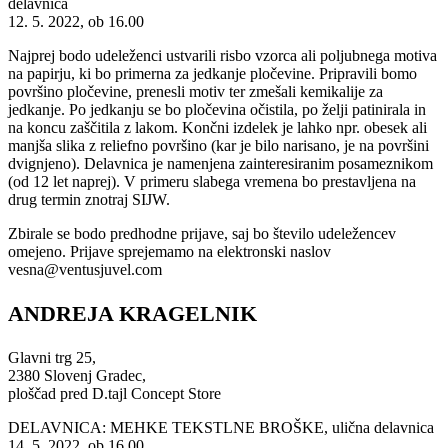
delavnica
12. 5. 2022, ob 16.00
Najprej bodo udeleženci ustvarili risbo vzorca ali poljubnega motiva
na papirju, ki bo primerna za jedkanje pločevine. Pripravili bomo
površino pločevine, prenesli motiv ter zmešali kemikalije za
jedkanje. Po jedkanju se bo pločevina očistila, po želji patinirala in
na koncu zaščitila z lakom. Končni izdelek je lahko npr. obesek ali
manjša slika z reliefno površino (kar je bilo narisano, je na površini
dvignjeno). Delavnica je namenjena zainteresiranim posameznikom
(od 12 let naprej). V primeru slabega vremena bo prestavljena na
drug termin znotraj SIJW.
Zbirale se bodo predhodne prijave, saj bo število udeležencev
omejeno. Prijave sprejemamo na elektronski naslov
vesna@ventusjuvel.com
ANDREJA KRAGELNIK
Glavni trg 25,
2380 Slovenj Gradec,
ploščad pred D.tajl Concept Store
DELAVNICA: MEHKE TEKSTLNE BROŠKE, ulična delavnica
14. 5. 2022, ob 16.00