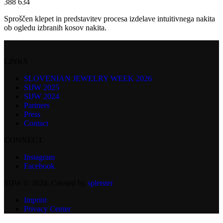
388 634
Sproščen klepet in predstavitev procesa izdelave intuitivnega nakita
ob ogledu izbranih kosov nakita.
LINKS
SLOVENIAN JEWELRY WEEK 2026
SIJW 2025
SIJW 2024
Partners
Press
Contact
CONNECT
Instagram
Facebook
SIJW © 2024. Created by
spletster
Imprint
Privacy Center