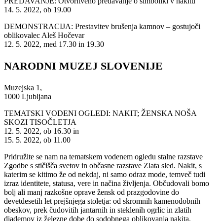
PREDAVANJE: Otvoritveno predavanje o simboliki v nakitu
14. 5. 2022, ob 19.00
DEMONSTRACIJA: Prestavitev brušenja kamnov – gostujoči
oblikovalec Aleš Hočevar
12. 5. 2022, med 17.30 in 19.30
NARODNI MUZEJ SLOVENIJE
Muzejska 1,
1000 Ljubljana
TEMATSKI VODENI OGLEDI: NAKIT; ŽENSKA NOŠA
SKOZI TISOČLETJA
12. 5. 2022, ob 16.30 in
15. 5. 2022, ob 11.00
Pridružite se nam na tematskem vodenem ogledu stalne razstave
Zgodbe s stičišča svetov in občasne razstave Zlata sled. Nakit, s
katerim se kitimo že od nekdaj, ni samo odraz mode, temveč tudi
izraz identitete, statusa, vere in načina življenja. Občudovali bomo
bolj ali manj razkošne oprave žensk od prazgodovine do
devetdesetih let prejšnjega stoletja: od skromnih kamenodobnih
obeskov, prek čudovitih jantarnih in steklenih ogrlic in zlatih
diademov iz železne dobe do sodobnega oblikovanja nakita.