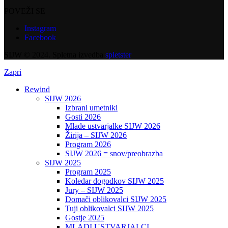
POVEŽI SE
Instagram
Facebook
SIJW © 2024. Spletna izvedba
spletster
Zapri
Rewind
SIJW 2026
Izbrani umetniki
Gosti 2026
Mlade ustvarjalke SIJW 2026
Žirija – SIJW 2026
Program 2026
SIJW 2026 = snov/preobrazba
SIJW 2025
Program 2025
Koledar dogodkov SIJW 2025
Jury – SIJW 2025
Domači oblikovalci SIJW 2025
Tuji oblikovalci SIJW 2025
Gostje 2025
MLADI USTVARJALCI