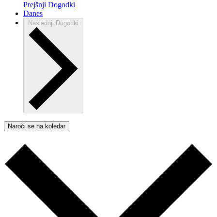
Prejšnji
Dogodki
Danes
Naslednji
Dogodki
Naroči se na koledar