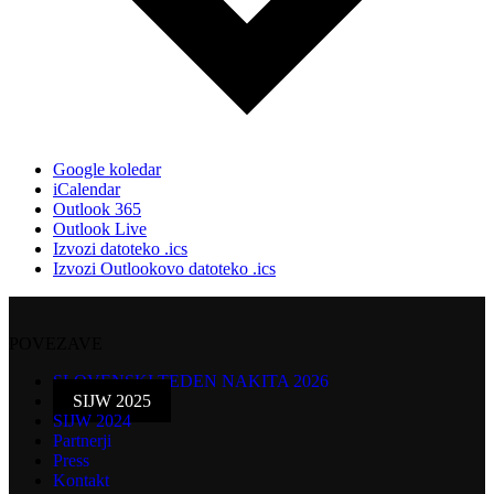
Google koledar
iCalendar
Outlook 365
Outlook Live
Izvozi datoteko .ics
Izvozi Outlookovo datoteko .ics
POVEZAVE
SLOVENSKI TEDEN NAKITA 2026
SIJW 2025
SIJW 2024
Partnerji
Press
Kontakt